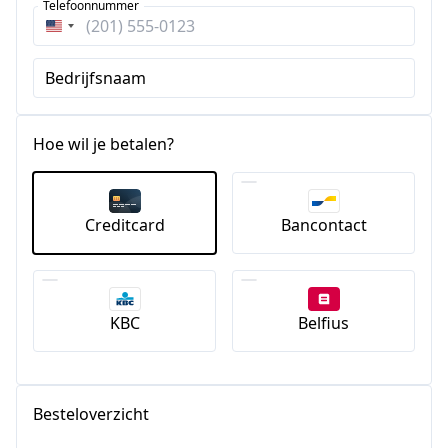
Telefoonnummer
Verenigde
Staten
Bedrijfsnaam
+1
Hoe wil je betalen?
Creditcard
Bancontact
KBC
Belfius
Besteloverzicht